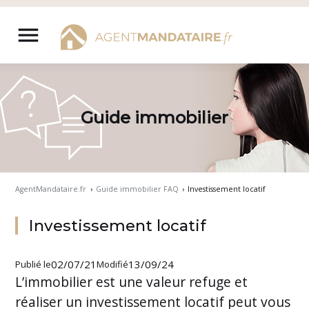
Aller
au
menu
contenu
Guide immobilier
AgentMandataire.fr
›
Guide immobilier FAQ
›
Investissement locatif
Investissement locatif
02/07/21
13/09/24
Publié le
Modifié
L’immobilier est une valeur refuge et
réaliser un investissement locatif peut vous