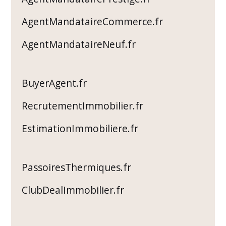
AgentMandataireCommerce.fr
AgentMandataireNeuf.fr
BuyerAgent.fr
RecrutementImmobilier.fr
EstimationImmobiliere.fr
PassoiresThermiques.fr
ClubDealImmobilier.fr