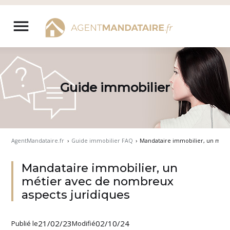
Aller
au
menu
contenu
Guide immobilier
AgentMandataire.fr
›
Guide immobilier FAQ
›
Mandataire immobilier, un métie
Mandataire immobilier, un
métier avec de nombreux
aspects juridiques
21/02/23
02/10/24
Publié le
Modifié