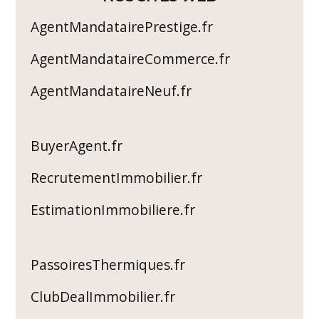
AgentMandatairePrestige.fr
AgentMandataireCommerce.fr
AgentMandataireNeuf.fr
BuyerAgent.fr
RecrutementImmobilier.fr
EstimationImmobiliere.fr
PassoiresThermiques.fr
ClubDealImmobilier.fr