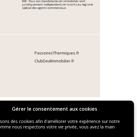
NB : Tous nos mandataires en immobilier sont
juridiquement indépendants et inscrits au registre
spécial des agents commerciaux.
PassoiresThermiques.fr
ClubDealImmobilier.fr
Gérer le consentement aux cookies
isons des cookies afin d'améliorer votre expérience sur notre
comme nous respectons votre vie privée, vous avez la main