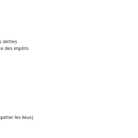
es dettes
ice des impôts
itter les lieux)