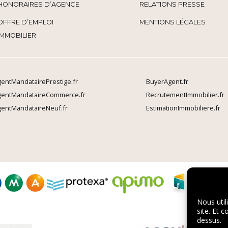
HONORAIRES D’AGENCE
RELATIONS PRESSE
OFFRE D’EMPLOI
MENTIONS LÉGALES
IMMOBILIER
entMandatairePrestige.fr
BuyerAgent.fr
gentMandataireCommerce.fr
RecrutementImmobilier.fr
entMandataireNeuf.fr
EstimationImmobiliere.fr
Nous util
site. Et 
dessus.