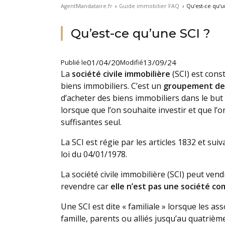
AgentMandataire.fr
›
Guide immobilier FAQ
›
Qu’est-ce qu’u
Qu’est-ce qu’une SCI ?
01/04/20
13/09/24
Publié le
Modifié
La
société civile immobilière
(SCI) est cons
biens immobiliers. C’est un
groupement de
d’acheter des biens immobiliers dans le but d
lorsque que l’on souhaite investir et que l
suffisantes seul.
La SCI est régie par les articles 1832 et suiv
loi du 04/01/1978.
La société civile immobilière (SCI) peut ven
revendre car
elle n’est pas une société c
Une SCI est dite « familiale » lorsque les 
famille, parents ou alliés jusqu’au quatrième