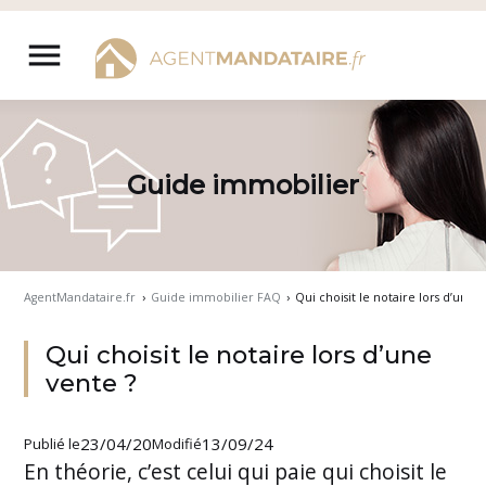
Aller
au
menu
contenu
Guide immobilier
AgentMandataire.fr
›
Guide immobilier FAQ
›
Qui choisit le notaire lors d’une 
Qui choisit le notaire lors d’une
vente ?
23/04/20
13/09/24
Publié le
Modifié
En théorie, c’est celui qui paie qui choisit le