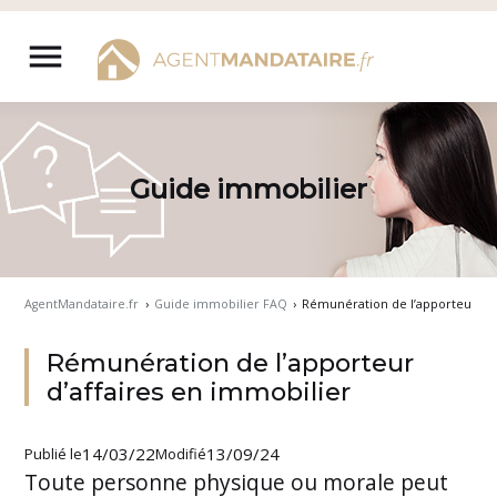
Aller
au
menu
contenu
Guide immobilier
AgentMandataire.fr
›
Guide immobilier FAQ
›
Rémunération de l’apporteur d’a
Rémunération de l’apporteur
d’affaires en immobilier
14/03/22
13/09/24
Publié le
Modifié
Toute personne physique ou morale peut