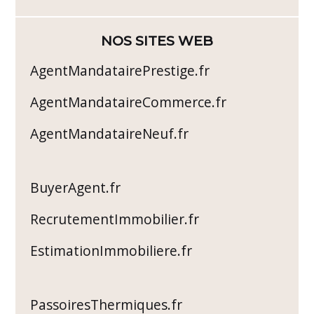
NOS SITES WEB
AgentMandatairePrestige.fr
AgentMandataireCommerce.fr
AgentMandataireNeuf.fr
BuyerAgent.fr
RecrutementImmobilier.fr
EstimationImmobiliere.fr
PassoiresThermiques.fr