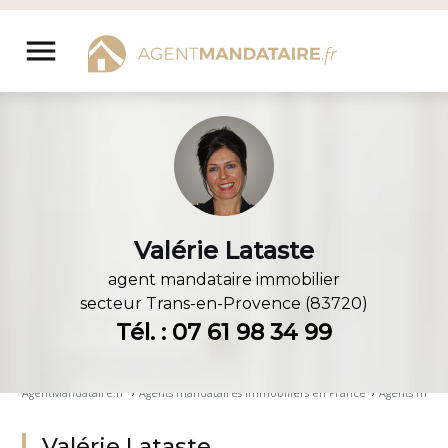
Aller
au
menu
contenu
Valérie Lataste
agent mandataire immobilier
secteur
Trans-en-Provence (83720)
Tél. : 07 61 98 34 99
AgentMandataire.fr
›
Agents mandataires immobiliers en France
›
Agents manda
Valérie Lataste