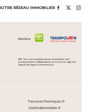
NOTRE RÉSEAU IMMOBILIER
Membre
NB : Tous nos mandataires en immobilier sont
juridiquement indépendants et inscrits au registre
spécial des agents commerciaux.
PassoiresThermiques.fr
ClubDealImmobilier.fr