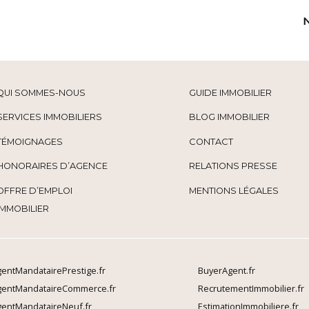
QUI SOMMES-NOUS
GUIDE IMMOBILIER
SERVICES IMMOBILIERS
BLOG IMMOBILIER
TÉMOIGNAGES
CONTACT
HONORAIRES D’AGENCE
RELATIONS PRESSE
OFFRE D’EMPLOI
MENTIONS LÉGALES
IMMOBILIER
entMandatairePrestige.fr
BuyerAgent.fr
gentMandataireCommerce.fr
RecrutementImmobilier.fr
entMandataireNeuf.fr
EstimationImmobiliere.fr