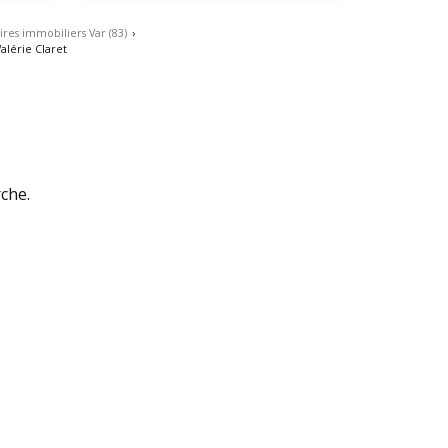
res immobiliers Var (83)
›
alérie Claret
rche.