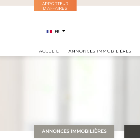
Aller
APPORTEUR
D'AFFAIRES
au
contenu
FR
EN
ACCUEIL
ANNONCES IMMOBILIÈRES
RU
IT
ES
ANNONCES IMMOBILIÈRES