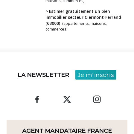
?
maisons, commerces)
> Estimer gratuitement un bien
immobilier secteur Clermont-Ferrand
(63000)
(appartements, maisons,
commerces)
LA NEWSLETTER
Je m'inscris
AGENT MANDATAIRE FRANCE