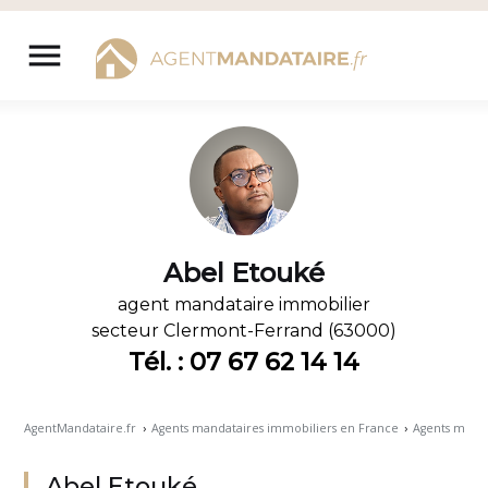
Aller
au
menu
contenu
Abel Etouké
agent mandataire immobilier
secteur
Clermont-Ferrand (63000)
Tél. : 07 67 62 14 14
AgentMandataire.fr
›
Agents mandataires immobiliers en France
›
Agents mand
Abel Etouké