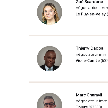
Zoé Scardone
négociatrice imm
Le Puy-en-Velay
Thierry Dagba
négociateur immo
Vic-le-Comte
(63
Marc Charavil
négociateur immo
Thiers
(63300)