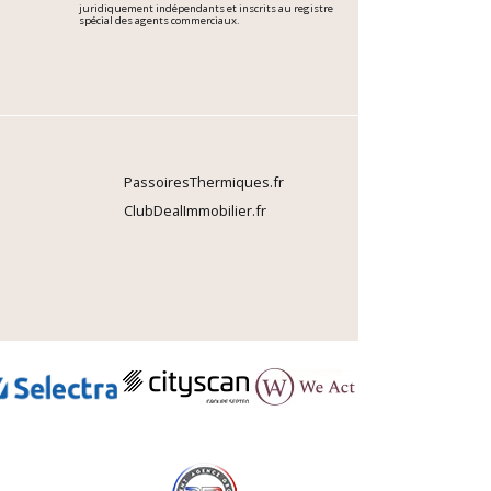
juridiquement indépendants et inscrits au registre
spécial des agents commerciaux.
PassoiresThermiques.fr
ClubDealImmobilier.fr