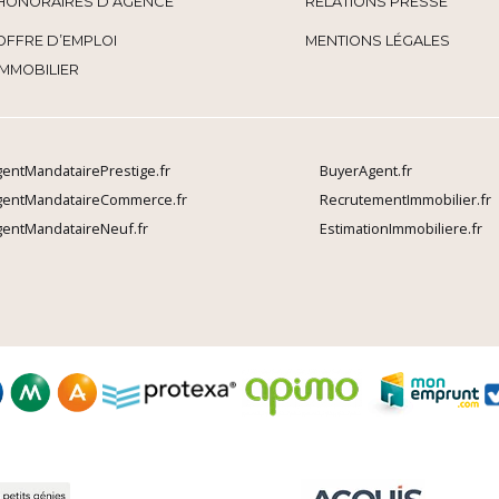
HONORAIRES D’AGENCE
RELATIONS PRESSE
OFFRE D’EMPLOI
MENTIONS LÉGALES
IMMOBILIER
entMandatairePrestige.fr
BuyerAgent.fr
gentMandataireCommerce.fr
RecrutementImmobilier.fr
entMandataireNeuf.fr
EstimationImmobiliere.fr