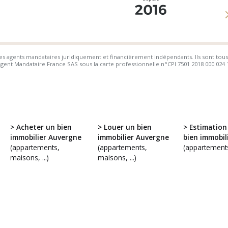
s agents mandataires juridiquement et financièrement indépendants. Ils sont tous
ent Mandataire France SAS sous la carte professionnelle n°CPI 7501 2018 000 024 109
> Acheter un bien
> Louer un bien
> Estimation
immobilier Auvergne
immobilier Auvergne
bien immobil
(appartements,
(appartements,
(appartements
maisons, ...)
maisons, ...)