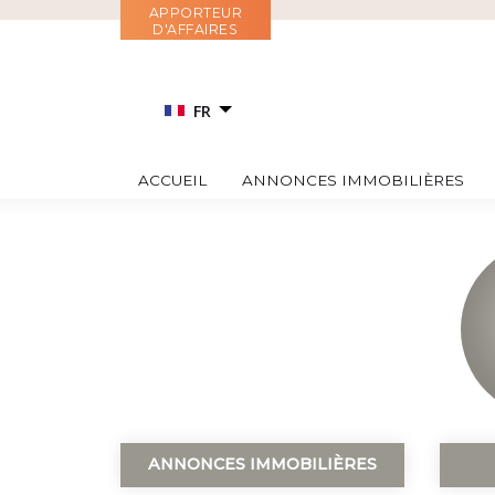
Aller
APPORTEUR
D'AFFAIRES
au
contenu
FR
EN
ACCUEIL
ANNONCES IMMOBILIÈRES
RU
IT
ES
ANNONCES IMMOBILIÈRES