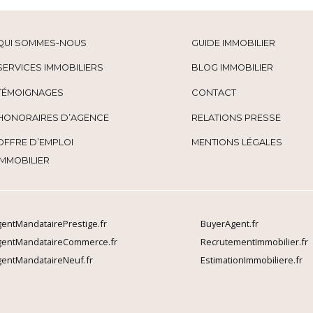
QUI SOMMES-NOUS
GUIDE IMMOBILIER
SERVICES IMMOBILIERS
BLOG IMMOBILIER
TÉMOIGNAGES
CONTACT
HONORAIRES D’AGENCE
RELATIONS PRESSE
OFFRE D’EMPLOI
MENTIONS LÉGALES
IMMOBILIER
entMandatairePrestige.fr
BuyerAgent.fr
gentMandataireCommerce.fr
RecrutementImmobilier.fr
entMandataireNeuf.fr
EstimationImmobiliere.fr