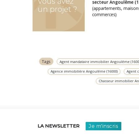
Vous avez
secteur Angoulême (1
un projet ?
(appartements, maison
commerces)
Tags
Agent mandataire immobilier Angoulême (1600
Agence immobilière Angoulême (16000)
Agent 
Chasseur immobilier A
Je m'inscris
LA NEWSLETTER