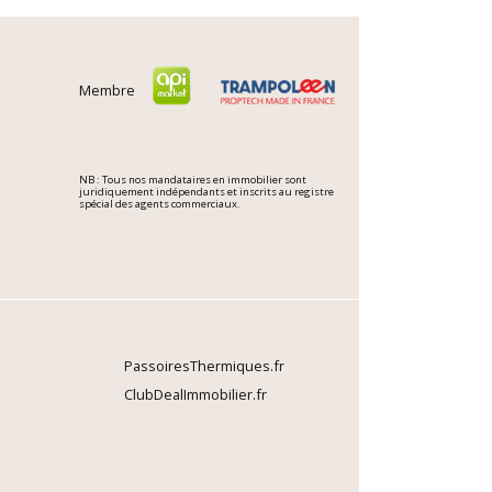
Membre
NB : Tous nos mandataires en immobilier sont
juridiquement indépendants et inscrits au registre
spécial des agents commerciaux.
PassoiresThermiques.fr
ClubDealImmobilier.fr