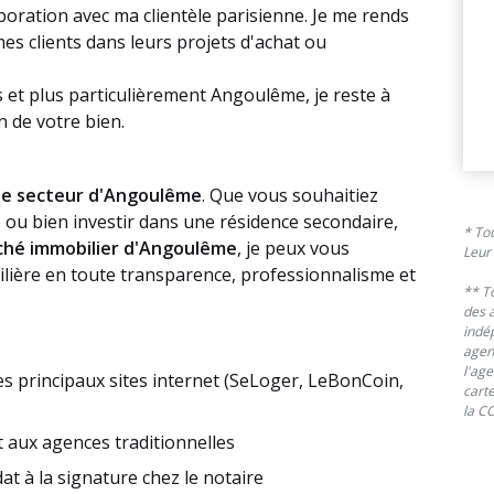
boration avec ma clientèle parisienne. Je me rends
s clients dans leurs projets d'achat ou
 et plus particulièrement Angoulême, je reste à
n de votre bien.
 le secteur d'Angoulême
. Que vous souhaitiez
e ou bien investir dans une résidence secondaire,
* To
ché immobilier d'Angoulême
, je peux vous
Leur
lière en toute transparence, professionnalisme et
** T
des 
indép
agen
l'ag
es principaux sites internet (SeLoger, LeBonCoin,
cart
la CC
 aux agences traditionnelles
dat à la signature chez le notaire