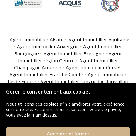
Agent Immobilier Alsace
Agent Immobilier Aquitaine
Agent Immobilier Auvergne
Agent Immobilier
Bourgogne
Agent Immobilier Bretagne
Agent
Immobilier région Centre
Agent Immobilier
Champagne Ardenne
Agent Immobilier Corse
Agent Immobilier Franche Comté
Agent Immobilier
Ile de France
Agent Immobilier Languedoc Roussillon
Agent Immobilier Limousin
Agent Immobilier
Gérer le consentement aux cookies
Lorraine
Agent Immobilier Midi Pyrénées
Agent
Immobilier Nord Pas de Calais
Agent Immobilier
Nous utilisons des cookies afin d'améliorer votre expérience
Basse Normandie
Agent Immobilier Haute
sur notre site. Et comme nous respectons votre vie privée,
vous avez la main dessus.
Normandie
Agent Immobilier Pays de la Loire
Agent
Immobilier Picardie
Agent Immobilier Poitou
Charentes
Agent Immobilier Provence Alpes Côte
Accepter et fermer