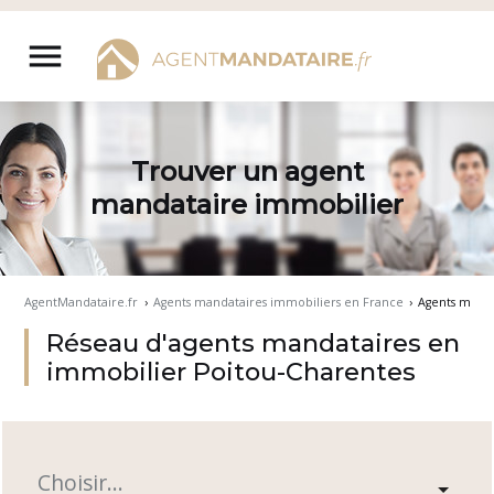
Aller
au
menu
contenu
Trouver un agent
mandataire immobilier
AgentMandataire.fr
›
Agents mandataires immobiliers en France
›
Agents manda
Réseau d'agents mandataires en
immobilier Poitou-Charentes