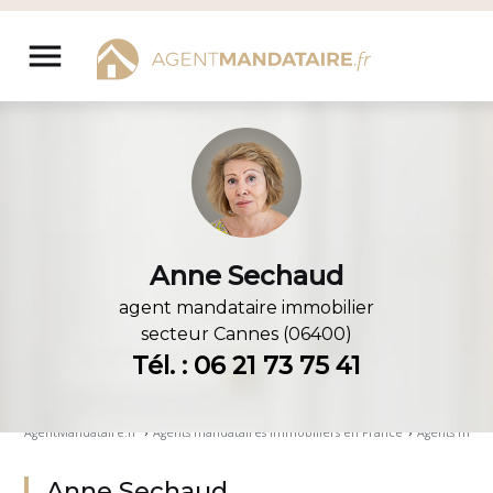
Aller
au
menu
contenu
Anne Sechaud
agent mandataire immobilier
secteur
Cannes (06400)
Tél. : 06 21 73 75 41
AgentMandataire.fr
›
Agents mandataires immobiliers en France
›
Agents manda
Anne Sechaud