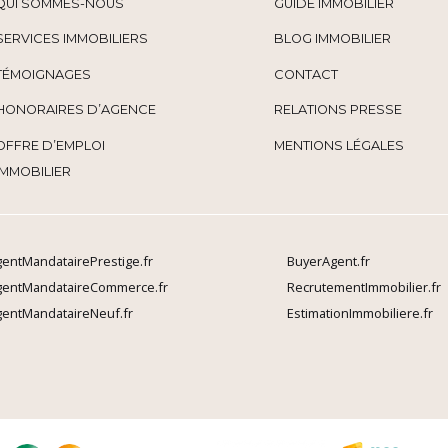
QUI SOMMES-NOUS
GUIDE IMMOBILIER
SERVICES IMMOBILIERS
BLOG IMMOBILIER
TÉMOIGNAGES
CONTACT
HONORAIRES D’AGENCE
RELATIONS PRESSE
OFFRE D’EMPLOI
MENTIONS LÉGALES
IMMOBILIER
entMandatairePrestige.fr
BuyerAgent.fr
gentMandataireCommerce.fr
RecrutementImmobilier.fr
entMandataireNeuf.fr
EstimationImmobiliere.fr