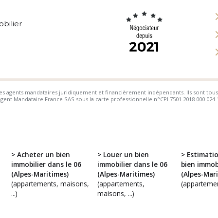
bilier
s agents mandataires juridiquement et financièrement indépendants. Ils sont tous
ent Mandataire France SAS sous la carte professionnelle n°CPI 7501 2018 000 024 109
> Acheter un bien
> Louer un bien
> Estimati
immobilier dans le 06
immobilier dans le 06
bien immobi
(Alpes-Maritimes)
(Alpes-Maritimes)
(Alpes-Mari
(appartements, maisons,
(appartements,
(appartement
...)
maisons, ...)