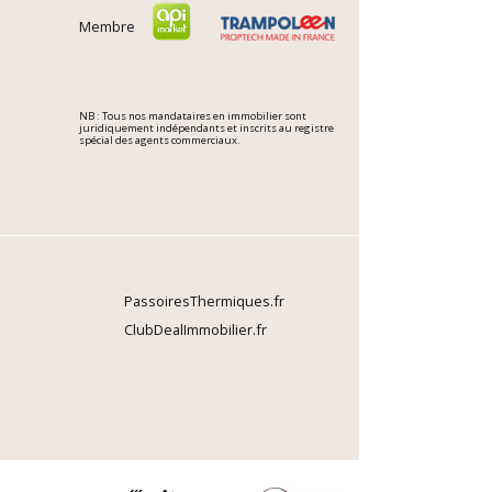
Membre
NB : Tous nos mandataires en immobilier sont
juridiquement indépendants et inscrits au registre
spécial des agents commerciaux.
PassoiresThermiques.fr
ClubDealImmobilier.fr