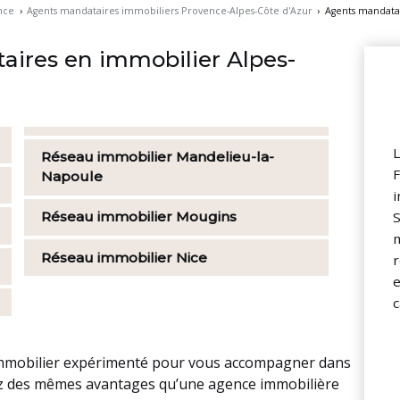
nce
›
Agents mandataires immobiliers Provence-Alpes-Côte d'Azur
›
Agents mandatai
ires en immobilier Alpes-
L
Réseau immobilier
Mandelieu-la-
F
Napoule
i
S
Réseau immobilier
Mougins
m
Réseau immobilier
Nice
r
e
 immobilier expérimenté pour vous accompagner dans
iez des mêmes avantages qu’une agence immobilière