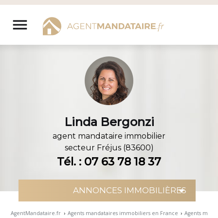
Aller
au
menu
contenu
Linda Bergonzi
agent mandataire immobilier
secteur
Fréjus (83600)
Tél. : 07 63 78 18 37
AgentMandataire.fr
›
Agents mandataires immobiliers en France
›
Agents manda