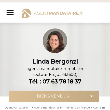
Aller
au
menu
contenu
Linda Bergonzi
agent mandataire immobilier
secteur
Fréjus (83600)
Tél. : 07 63 78 18 37
AgentMandataire.fr
›
Agents mandataires immobiliers en France
›
Agents manda