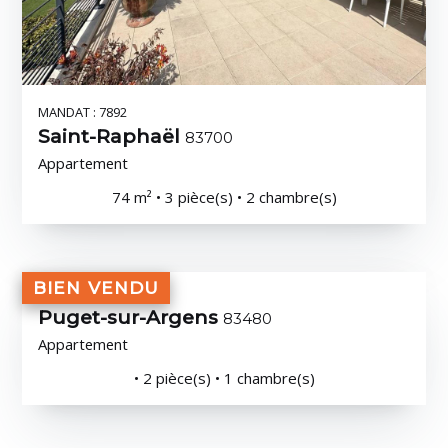
MANDAT : 7892
Saint-Raphaël
83700
Appartement
74 m² • 3 pièce(s) • 2 chambre(s)
BIEN VENDU
MANDAT : 7736
Puget-sur-Argens
83480
Appartement
• 2 pièce(s) • 1 chambre(s)