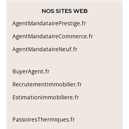
NOS SITES WEB
AgentMandatairePrestige.fr
AgentMandataireCommerce.fr
AgentMandataireNeuf.fr
BuyerAgent.fr
RecrutementImmobilier.fr
EstimationImmobiliere.fr
PassoiresThermiques.fr