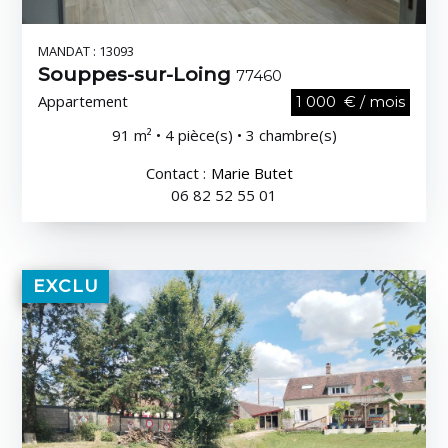
MANDAT : 13093
Souppes-sur-Loing
77460
Appartement
1 000 € / mois
91 m² • 4 pièce(s) • 3 chambre(s)
Contact :
Marie Butet
06 82 52 55 01
EXCLU