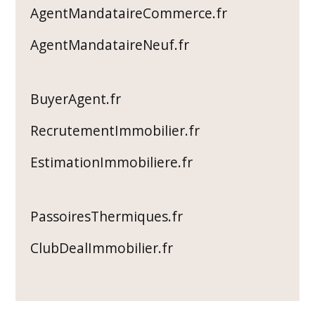
AgentMandataireCommerce.fr
AgentMandataireNeuf.fr
BuyerAgent.fr
RecrutementImmobilier.fr
EstimationImmobiliere.fr
PassoiresThermiques.fr
ClubDealImmobilier.fr