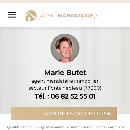
Aller
au
menu
contenu
Marie Butet
agent mandataire immobilier
secteur
Fontainebleau (77300)
Tél. : 06 82 52 55 01
AgentMandataire.fr
›
Agents mandataires immobiliers en France
›
Agents manda