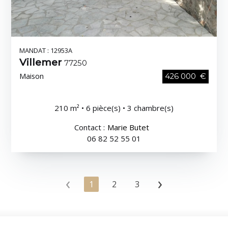
MANDAT : 12953A
Villemer
77250
Maison
426 000 €
210 m² • 6 pièce(s) • 3 chambre(s)
Contact :
Marie Butet
06 82 52 55 01
‹
›
1
2
3