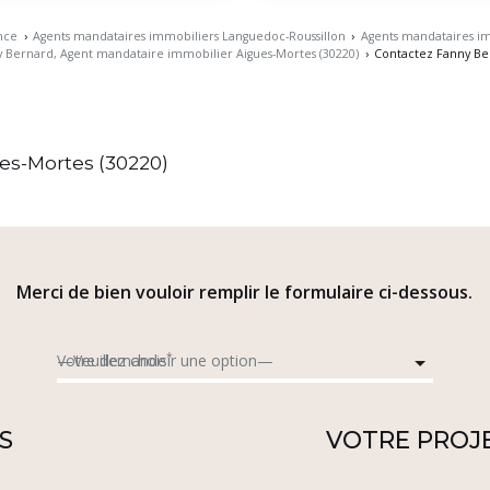
nce
›
Agents mandataires immobiliers Languedoc-Roussillon
›
Agents mandataires im
 Bernard, Agent mandataire immobilier Aigues-Mortes (30220)
›
Contactez Fanny Be
d
es-Mortes (30220)
Merci de bien vouloir remplir le formulaire ci-dessous.
*
Votre demande
S
VOTRE PROJ