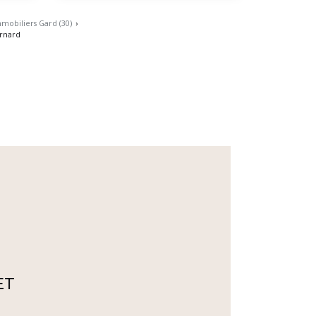
mobiliers Gard (30)
›
rnard
ET