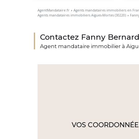
AgentMandataire.fr
›
Agents mandataires immobiliers en Fra
Agents mandataires immobiliers Aigues-Mortes (30220)
›
Fanny
Contactez Fanny Bernar
Agent mandataire immobilier à Aigu
VOS COORDONNÉE