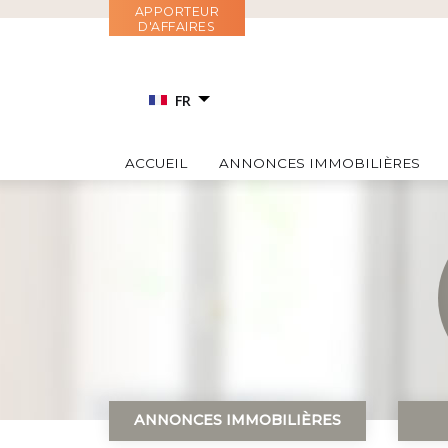
Aller
APPORTEUR
D'AFFAIRES
au
contenu
FR
EN
ACCUEIL
ANNONCES IMMOBILIÈRES
RU
IT
ES
ANNONCES IMMOBILIÈRES