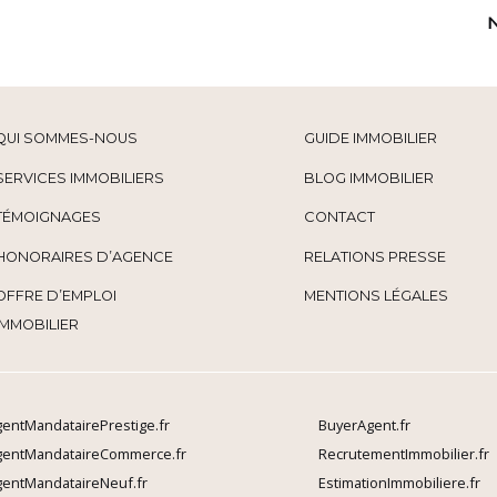
QUI SOMMES-NOUS
GUIDE IMMOBILIER
SERVICES IMMOBILIERS
BLOG IMMOBILIER
TÉMOIGNAGES
CONTACT
HONORAIRES D’AGENCE
RELATIONS PRESSE
OFFRE D’EMPLOI
MENTIONS LÉGALES
IMMOBILIER
entMandatairePrestige.fr
BuyerAgent.fr
gentMandataireCommerce.fr
RecrutementImmobilier.fr
entMandataireNeuf.fr
EstimationImmobiliere.fr