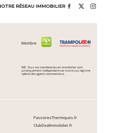
NOTRE RÉSEAU IMMOBILIER
Membre
NB : Tous nos mandataires en immobilier sont
juridiquement indépendants et inscrits au registre
spécial des agents commerciaux.
PassoiresThermiques.fr
ClubDealImmobilier.fr