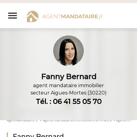
Aller
au
menu
contenu
Fanny Bernard
agent mandataire immobilier
secteur
Aigues-Mortes (30220)
Tél. : 06 41 55 05 70
AgentMandataire.fr
›
Agents mandataires immobiliers en France
›
Agents manda
Fanny Bernard