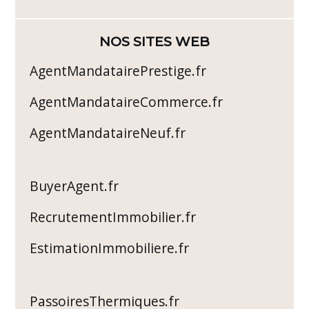
NOS SITES WEB
AgentMandatairePrestige.fr
AgentMandataireCommerce.fr
AgentMandataireNeuf.fr
BuyerAgent.fr
RecrutementImmobilier.fr
EstimationImmobiliere.fr
PassoiresThermiques.fr