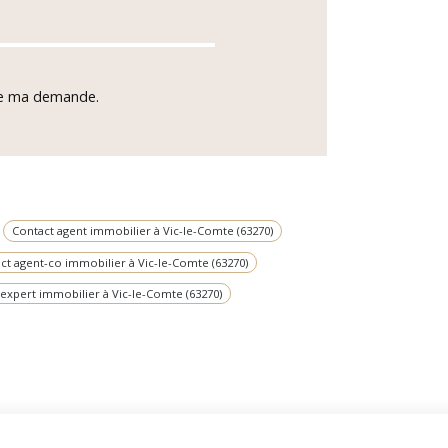
 de ma demande.
Contact agent immobilier à Vic-le-Comte (63270)
ct agent-co immobilier à Vic-le-Comte (63270)
expert immobilier à Vic-le-Comte (63270)