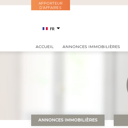
Aller
APPORTEUR
D'AFFAIRES
au
contenu
FR
EN
ACCUEIL
ANNONCES IMMOBILIÈRES
RU
IT
ES
ANNONCES IMMOBILIÈRES