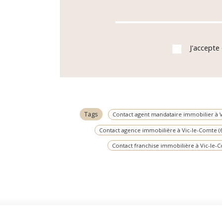
J'accepte
Tags
Contact agent mandataire immobilier à V
Contact agence immobilière à Vic-le-Comte (
Contact franchise immobilière à Vic-le-C