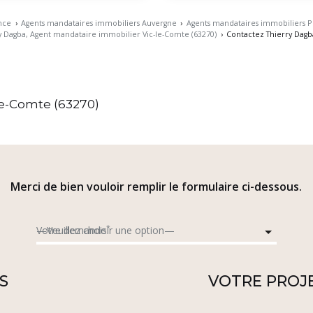
nce
›
Agents mandataires immobiliers Auvergne
›
Agents mandataires immobiliers P
y Dagba, Agent mandataire immobilier Vic-le-Comte (63270)
›
Contactez Thierry Dagb
le-Comte (63270)
Merci de bien vouloir remplir le formulaire ci-dessous.
*
Votre demande
S
VOTRE PROJ