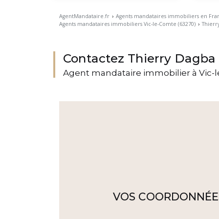
AgentMandataire.fr
›
Agents mandataires immobiliers en Fra
Agents mandataires immobiliers Vic-le-Comte (63270)
›
Thierr
Contactez Thierry Dagba
Agent mandataire immobilier à Vic-
VOS COORDONNÉE