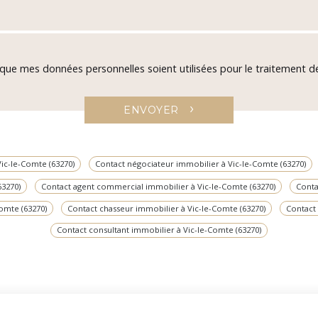
 que mes données personnelles soient utilisées pour le traitement
›
ENVOYER
ic-le-Comte (63270)
Contact négociateur immobilier à Vic-le-Comte (63270)
63270)
Contact agent commercial immobilier à Vic-le-Comte (63270)
Conta
omte (63270)
Contact chasseur immobilier à Vic-le-Comte (63270)
Contact 
Contact consultant immobilier à Vic-le-Comte (63270)