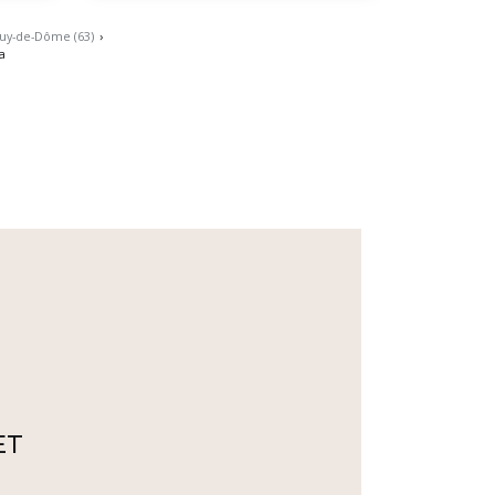
uy-de-Dôme (63)
›
a
ET