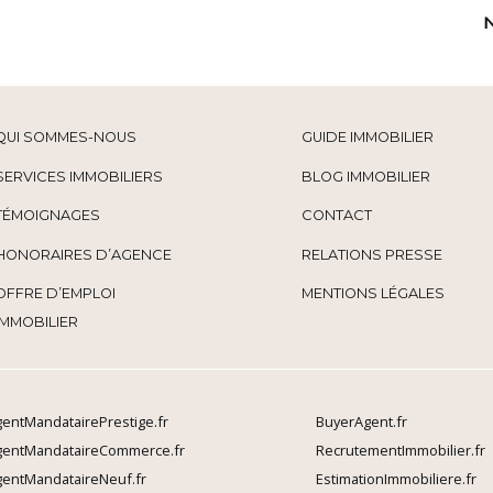
QUI SOMMES-NOUS
GUIDE IMMOBILIER
SERVICES IMMOBILIERS
BLOG IMMOBILIER
TÉMOIGNAGES
CONTACT
HONORAIRES D’AGENCE
RELATIONS PRESSE
OFFRE D’EMPLOI
MENTIONS LÉGALES
IMMOBILIER
entMandatairePrestige.fr
BuyerAgent.fr
gentMandataireCommerce.fr
RecrutementImmobilier.fr
entMandataireNeuf.fr
EstimationImmobiliere.fr