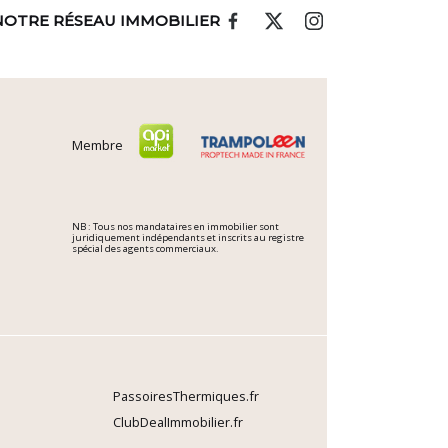
NOTRE RÉSEAU IMMOBILIER
Membre
NB : Tous nos mandataires en immobilier sont
juridiquement indépendants et inscrits au registre
spécial des agents commerciaux.
PassoiresThermiques.fr
ClubDealImmobilier.fr