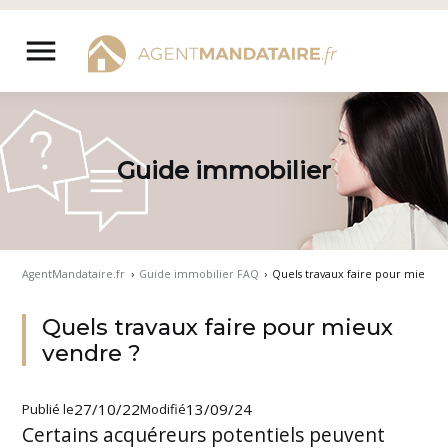
Aller
au
menu
contenu
Guide immobilier
AgentMandataire.fr
›
Guide immobilier FAQ
›
Quels travaux faire pour mieux 
Quels travaux faire pour mieux
vendre ?
27/10/22
13/09/24
Publié le
Modifié
Certains acquéreurs potentiels peuvent