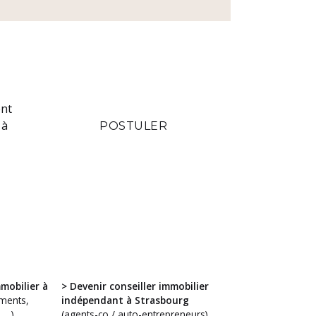
ent
 à
POSTULER
mobilier à
> Devenir conseiller immobilier
ments,
indépendant à Strasbourg
 …)
(agents-co / auto-entrepreneurs)