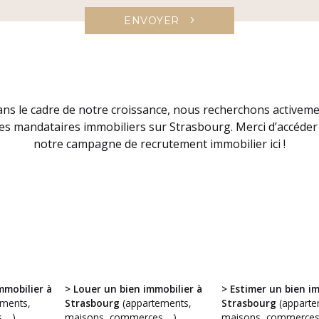
›
ENVOYER
ns le cadre de notre croissance, nous recherchons activem
es mandataires immobiliers sur Strasbourg. Merci d’accéder
notre campagne de recrutement immobilier ici !
mmobilier à
> Louer un bien immobilier à
> Estimer un bien im
ments,
Strasbourg
(appartements,
Strasbourg
(apparte
 …)
maisons, commerces …)
maisons, commerces