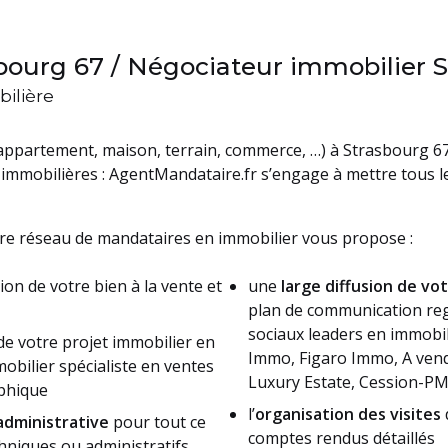
bourg 67 / Négociateur immobilier 
ilière
appartement, maison, terrain, commerce, …) à Strasbourg 6
immobilières : AgentMandataire.fr s’engage à mettre tous 
tre réseau de mandataires en immobilier vous propose :
ion de votre bien à la vente et
une
large diffusion de vo
plan de communication reg
sociaux leaders en immobili
de votre projet immobilier en
Immo, Figaro Immo, A vend
bilier spécialiste en ventes
Luxury Estate, Cession-PM
phique
l’
organisation des visites
dministrative
pour tout ce
comptes rendus détaillés
chniques ou administratifs