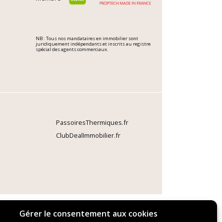
NB : Tous nos mandataires en immobilier sont
juridiquement indépendants et inscrits au registre
spécial des agents commerciaux.
PassoiresThermiques.fr
ClubDealImmobilier.fr
Gérer le consentement aux cookies