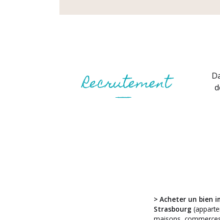
Da
d
> Acheter un bien i
Vous avez
Strasbourg
(apparte
un projet ?
maisons, commerces