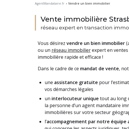
AgentMandataire.fr
›
Vendre un bien immobilier
Vente immobilière Stras
réseau expert en transaction immob
Vous désirez
vendre un bien immobilier
(
ou un
réseau immobilier
expert en ventes 
immobilière rapide et efficace !
Dans le cadre de ce
mandat de vente
, no
une
assistance gratuite
pour l’estimat
vos démarches légales
un
interlocuteur unique
tout au long 
la personne d’un agent mandataire immo
immobilières sur votre secteur géogra
l’
accompagnement par notre équipe a
qui concerne les aspects juridiques, te