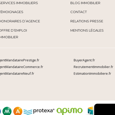
SERVICES IMMOBILIERS
BLOG IMMOBILIER
TÉMOIGNAGES
CONTACT
HONORAIRES D’AGENCE
RELATIONS PRESSE
OFFRE D’EMPLOI
MENTIONS LÉGALES
IMMOBILIER
entMandatairePrestige.fr
BuyerAgent.fr
gentMandataireCommerce.fr
RecrutementImmobilier.fr
entMandataireNeuf.fr
EstimationImmobiliere.fr