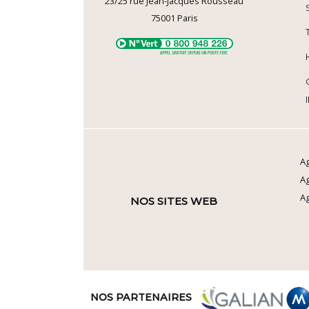
23/25 rue Jean-Jacques Rousseau
75001
Paris
Ag
A
Ag
NOS SITES WEB
NOS PARTENAIRES