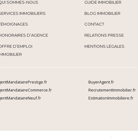
QUI SOMMES-NOUS
GUIDE IMMOBILIER
SERVICES IMMOBILIERS
BLOG IMMOBILIER
TÉMOIGNAGES
CONTACT
HONORAIRES D’AGENCE
RELATIONS PRESSE
OFFRE D’EMPLOI
MENTIONS LÉGALES
IMMOBILIER
entMandatairePrestige.fr
BuyerAgent.fr
gentMandataireCommerce.fr
RecrutementImmobilier.fr
entMandataireNeuf.fr
EstimationImmobiliere.fr