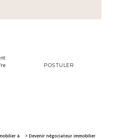
ent
fre
POSTULER
mobilier à
> Devenir négociateur immobilier