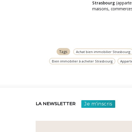
Strasbourg
(apparte
un projet ?
maisons, commerces
Tags
Achat bien immobilier Strasbourg
Bien immobilier à acheter Strasbourg
Appart
Je m'inscris
LA NEWSLETTER