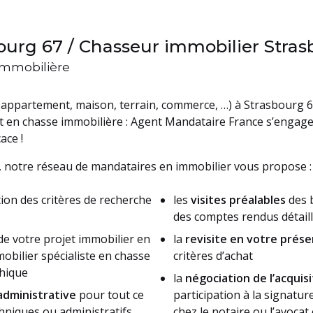
ourg 67 / Chasseur immobilier Stras
 immobilière
appartement, maison, terrain, commerce, …) à Strasbourg 
 en chasse immobilière : Agent Mandataire France s’engage
ace !
, notre réseau de mandataires en immobilier vous propose :
tion des critères de recherche
les
visites préalables
des b
des comptes rendus détail
de votre projet immobilier en
la
revisite en votre prés
bilier spécialiste en chasse
critères d’achat
hique
la
négociation de l’acquisi
dministrative
pour tout ce
participation à la signatur
chniques ou administratifs
chez le notaire ou l’avocat