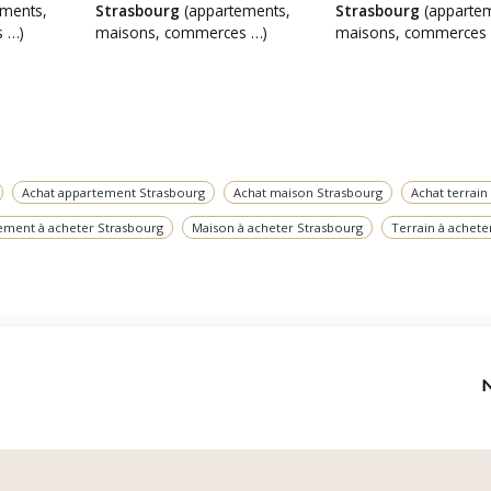
ments,
Strasbourg
(appartements,
Strasbourg
(appartem
 …)
maisons, commerces …)
maisons, commerces
Achat appartement Strasbourg
Achat maison Strasbourg
Achat terrain
ement à acheter Strasbourg
Maison à acheter Strasbourg
Terrain à achete