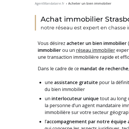
AgentMandataire.fr
›
Acheter un bien immobilier
Achat immobilier Strasb
notre réseau est expert en chasse
Vous désirez
acheter un bien immobilier
(
immobilier
ou un
réseau immobilier
expert
une transaction immobilière rapide et effic
Dans le cadre de ce
mandat de recherche
une
assistance gratuite
pour la défini
du bien immobilier
un
interlocuteur unique
tout au long 
la personne d’un agent mandataire immo
immobilière sur votre secteur géograp
l’
accompagnement par notre équipe a
qui concerne les aspects juridiques, te