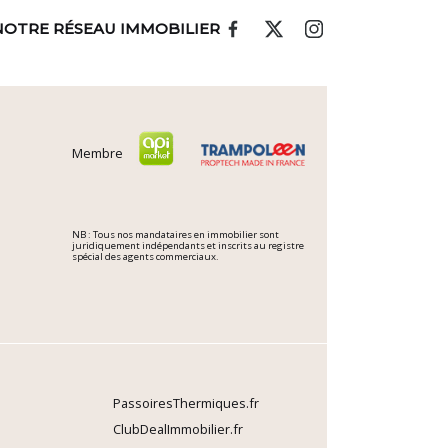
NOTRE RÉSEAU IMMOBILIER
Membre
NB : Tous nos mandataires en immobilier sont
juridiquement indépendants et inscrits au registre
spécial des agents commerciaux.
PassoiresThermiques.fr
ClubDealImmobilier.fr