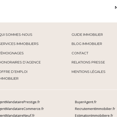
QUI SOMMES-NOUS
GUIDE IMMOBILIER
SERVICES IMMOBILIERS
BLOG IMMOBILIER
TÉMOIGNAGES
CONTACT
HONORAIRES D’AGENCE
RELATIONS PRESSE
OFFRE D’EMPLOI
MENTIONS LÉGALES
IMMOBILIER
entMandatairePrestige.fr
BuyerAgent.fr
gentMandataireCommerce.fr
RecrutementImmobilier.fr
entMandataireNeuf.fr
EstimationImmobiliere.fr