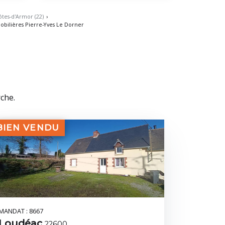
tes-d'Armor (22)
›
bilières Pierre-Yves Le Dorner
rche.
BIEN VENDU
MANDAT : 8667
Loudéac
22600