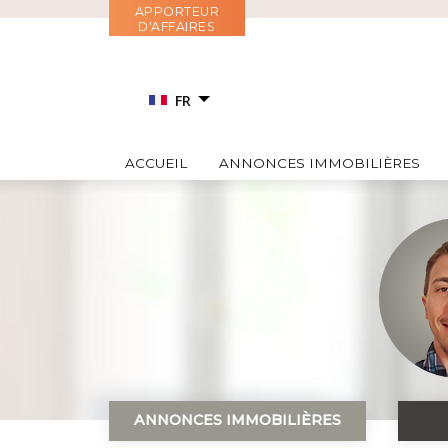
Aller
APPORTEUR
D'AFFAIRES
au
contenu
FR
EN
ACCUEIL
ANNONCES IMMOBILIÈRES
RU
IT
ES
ANNONCES IMMOBILIÈRES