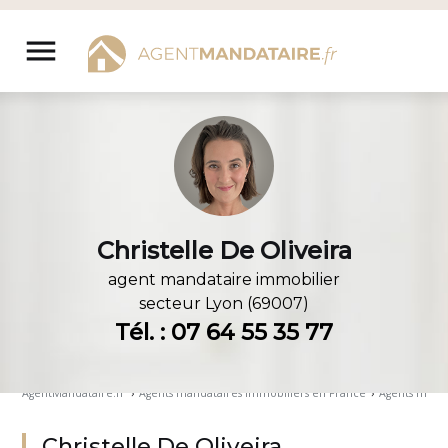
Aller
au
menu
contenu
Christelle De Oliveira
agent mandataire immobilier
secteur
Lyon (69007)
Tél. : 07 64 55 35 77
AgentMandataire.fr
›
Agents mandataires immobiliers en France
›
Agents manda
Christelle De Oliveira