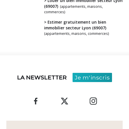
> Louer un bien immobilier secteur Lyon
projet
(69007)
(appartements, maisons,
?
commerces)
> Estimer gratuitement un bien
immobilier secteur Lyon (69007)
(appartements, maisons, commerces)
LA NEWSLETTER
Je m'inscris