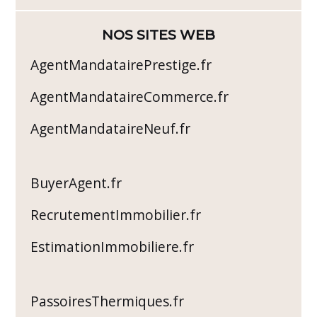
NOS SITES WEB
AgentMandatairePrestige.fr
AgentMandataireCommerce.fr
AgentMandataireNeuf.fr
BuyerAgent.fr
RecrutementImmobilier.fr
EstimationImmobiliere.fr
PassoiresThermiques.fr