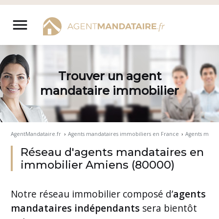
Aller
au
menu
contenu
Trouver un agent
mandataire immobilier
AgentMandataire.fr
›
Agents mandataires immobiliers en France
›
Agents manda
Réseau d'agents mandataires en
immobilier Amiens (80000)
Notre
réseau immobilier
composé d’
agents
mandataires indépendants
sera bientôt