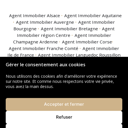
Agent Immobilier Alsace
Agent Immobilier Aquitaine
Agent Immobilier Auvergne
Agent Immobilier
Bourgogne
Agent Immobilier Bretagne
Agent
Immobilier région Centre
Agent Immobilier
Champagne Ardenne
Agent Immobilier Corse
Agent Immobilier Franche Comté
Agent Immobilier
Ile de France
Agent Immobilier Languedoc Roussillon
Agent Immobilier Limousin
Agent Immobilier
Gérer le consentement aux cookies
Lorraine
Agent Immobilier Midi Pyrénées
Agent
Immobilier Nord Pas de Calais
Agent Immobilier
Nous utilisons des cookies afin d'améliorer votre expérience
Basse Normandie
Agent Immobilier Haute
sur notre site. Et comme nous respectons votre vie privée,
vous avez la main dessus.
Normandie
Agent Immobilier Pays de la Loire
Agent
Immobilier Picardie
Agent Immobilier Poitou
Charentes
Agent Immobilier Provence Alpes Côte
Accepter et fermer
d'Azur
Agent Immobilier Rhône Alpes
Agent
Immobilier Guadeloupe
Agent Immobilier Guyane
Refuser
Agent Immobilier La Réunion
Agent Immobilier
Martinique
Agent Immobilier Mayotte