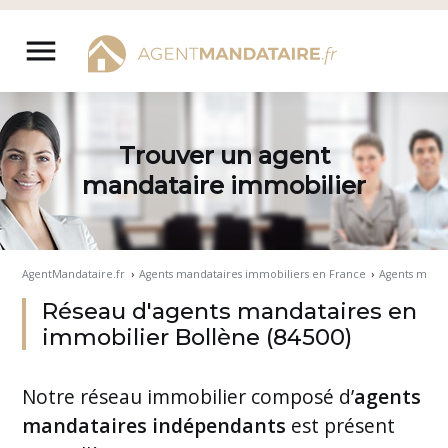
Aller
au
menu
contenu
Trouver un agent
mandataire immobilier
AgentMandataire.fr
›
Agents mandataires immobiliers en France
›
Agents manda
Réseau d'agents mandataires en
immobilier Bollène (84500)
Notre
réseau immobilier
composé d’
agents
mandataires indépendants
est présent