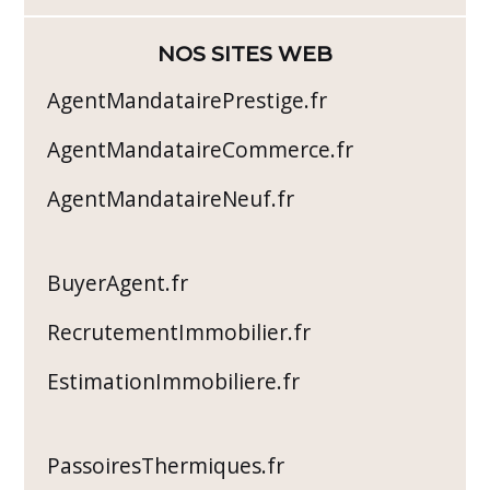
NOS SITES WEB
AgentMandatairePrestige.fr
AgentMandataireCommerce.fr
AgentMandataireNeuf.fr
BuyerAgent.fr
RecrutementImmobilier.fr
EstimationImmobiliere.fr
PassoiresThermiques.fr