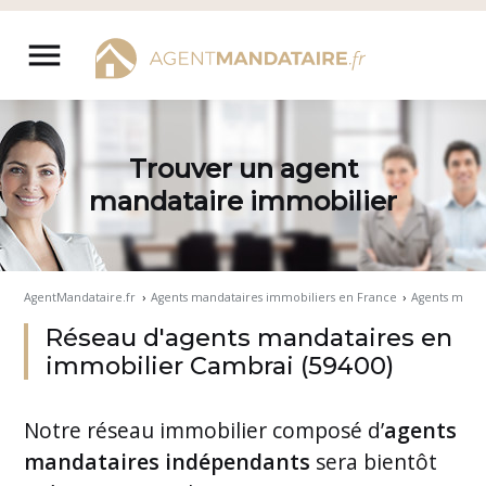
Aller
au
menu
contenu
Trouver un agent
mandataire immobilier
AgentMandataire.fr
›
Agents mandataires immobiliers en France
›
Agents manda
Réseau d'agents mandataires en
immobilier Cambrai (59400)
Notre
réseau immobilier
composé d’
agents
mandataires indépendants
sera bientôt