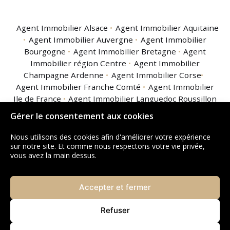
Agent Immobilier Alsace
Agent Immobilier Aquitaine
Agent Immobilier Auvergne
Agent Immobilier
Bourgogne
Agent Immobilier Bretagne
Agent
Immobilier région Centre
Agent Immobilier
Champagne Ardenne
Agent Immobilier Corse
Agent Immobilier Franche Comté
Agent Immobilier
Ile de France
Agent Immobilier Languedoc Roussillon
Agent Immobilier Limousin
Agent Immobilier
Gérer le consentement aux cookies
Lorraine
Agent Immobilier Midi Pyrénées
Agent
Immobilier Nord Pas de Calais
Agent Immobilier
Nous utilisons des cookies afin d'améliorer votre expérience
Basse Normandie
Agent Immobilier Haute
sur notre site. Et comme nous respectons votre vie privée,
vous avez la main dessus.
Normandie
Agent Immobilier Pays de la Loire
Agent
Immobilier Picardie
Agent Immobilier Poitou
Charentes
Agent Immobilier Provence Alpes Côte
Accepter et fermer
d'Azur
Agent Immobilier Rhône Alpes
Agent
Immobilier Guadeloupe
Agent Immobilier Guyane
Refuser
Agent Immobilier La Réunion
Agent Immobilier
Martinique
Agent Immobilier Mayotte