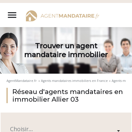
Aller
au
menu
contenu
Trouver un agent
mandataire immobilier
AgentMandataire.fr
›
Agents mandataires immobiliers en France
›
Agents mand
Réseau d'agents mandataires en
immobilier Allier 03