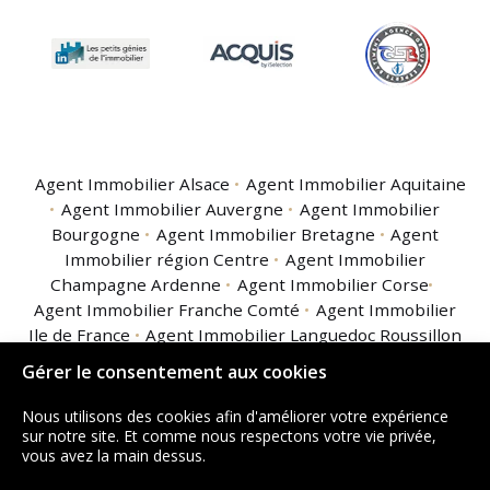
Agent Immobilier Alsace
Agent Immobilier Aquitaine
Agent Immobilier Auvergne
Agent Immobilier
Bourgogne
Agent Immobilier Bretagne
Agent
Immobilier région Centre
Agent Immobilier
Champagne Ardenne
Agent Immobilier Corse
Agent Immobilier Franche Comté
Agent Immobilier
Ile de France
Agent Immobilier Languedoc Roussillon
Agent Immobilier Limousin
Agent Immobilier
Gérer le consentement aux cookies
Lorraine
Agent Immobilier Midi Pyrénées
Agent
Immobilier Nord Pas de Calais
Agent Immobilier
Nous utilisons des cookies afin d'améliorer votre expérience
Basse Normandie
Agent Immobilier Haute
sur notre site. Et comme nous respectons votre vie privée,
vous avez la main dessus.
Normandie
Agent Immobilier Pays de la Loire
Agent
Immobilier Picardie
Agent Immobilier Poitou