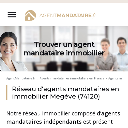
Aller
au
menu
contenu
Trouver un agent
mandataire immobilier
AgentMandataire.fr
›
Agents mandataires immobiliers en France
›
Agents manda
Réseau d'agents mandataires en
immobilier Megève (74120)
Notre
réseau immobilier
composé d’
agents
mandataires indépendants
est présent