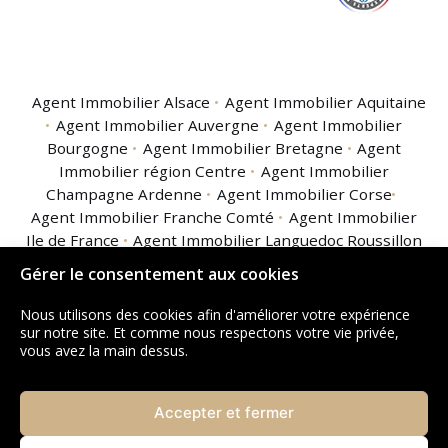
Agent Immobilier Alsace
Agent Immobilier Aquitaine
Agent Immobilier Auvergne
Agent Immobilier
Bourgogne
Agent Immobilier Bretagne
Agent
Immobilier région Centre
Agent Immobilier
Champagne Ardenne
Agent Immobilier Corse
Agent Immobilier Franche Comté
Agent Immobilier
Ile de France
Agent Immobilier Languedoc Roussillon
Agent Immobilier Limousin
Agent Immobilier
Gérer le consentement aux cookies
Lorraine
Agent Immobilier Midi Pyrénées
Agent
Immobilier Nord Pas de Calais
Agent Immobilier
Nous utilisons des cookies afin d'améliorer votre expérience
Basse Normandie
Agent Immobilier Haute
sur notre site. Et comme nous respectons votre vie privée,
vous avez la main dessus.
Normandie
Agent Immobilier Pays de la Loire
Agent
Immobilier Picardie
Agent Immobilier Poitou
Charentes
Agent Immobilier Provence Alpes Côte
Accepter et fermer
d'Azur
Agent Immobilier Rhône Alpes
Agent
Immobilier Guadeloupe
Agent Immobilier Guyane