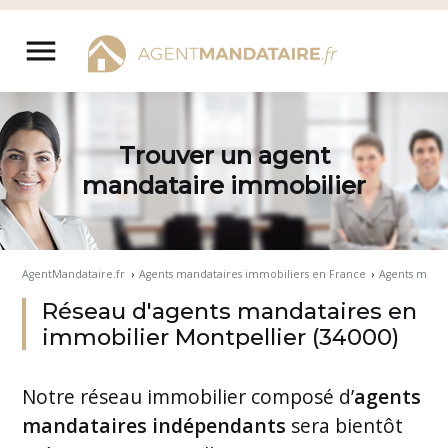
Aller
au
menu
contenu
Trouver un agent
mandataire immobilier
AgentMandataire.fr
›
Agents mandataires immobiliers en France
›
Agents manda
Réseau d'agents mandataires en
immobilier Montpellier (34000)
Notre
réseau immobilier
composé d’
agents
mandataires indépendants
sera bientôt