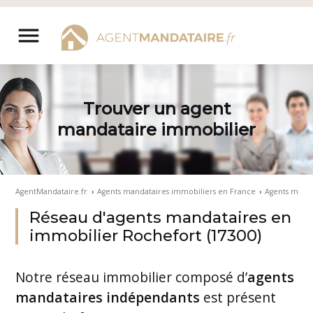
Aller
au
menu
contenu
Trouver un agent
mandataire immobilier
AgentMandataire.fr
›
Agents mandataires immobiliers en France
›
Agents manda
Réseau d'agents mandataires en
immobilier Rochefort (17300)
Notre
réseau immobilier
composé d’
agents
mandataires indépendants
est présent