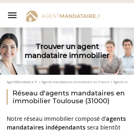
Aller
au
menu
contenu
Trouver un agent
mandataire immobilier
AgentMandataire.fr
›
Agents mandataires immobiliers en France
›
Agents manda
Réseau d'agents mandataires en
immobilier Toulouse (31000)
Notre
réseau immobilier
composé d’
agents
mandataires indépendants
sera bientôt