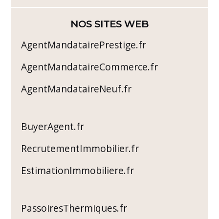
NOS SITES WEB
AgentMandatairePrestige.fr
AgentMandataireCommerce.fr
AgentMandataireNeuf.fr
BuyerAgent.fr
RecrutementImmobilier.fr
EstimationImmobiliere.fr
PassoiresThermiques.fr