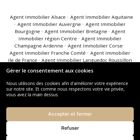
Agent Immobilier Alsace
Agent Immobilier Aquitaine
Agent Immobilier Auvergne
Agent Immobilier
Bourgogne
Agent Immobilier Bretagne
Agent
Immobilier région Centre
Agent Immobilier
Champagne Ardenne
Agent Immobilier Corse
Agent Immobilier Franche Comté
Agent Immobilier
Ile de France
Agent Immobilier Languedoc Roussillon
Agent Immobilier Limousin
Agent Immobilier
Gérer le consentement aux cookies
Lorraine
Agent Immobilier Midi Pyrénées
Agent
Immobilier Nord Pas de Calais
Agent Immobilier
Nous utilisons des cookies afin d'améliorer votre expérience
Basse Normandie
Agent Immobilier Haute
sur notre site. Et comme nous respectons votre vie privée,
vous avez la main dessus.
Normandie
Agent Immobilier Pays de la Loire
Agent
Immobilier Picardie
Agent Immobilier Poitou
Charentes
Agent Immobilier Provence Alpes Côte
Accepter et fermer
d'Azur
Agent Immobilier Rhône Alpes
Agent
Immobilier Guadeloupe
Agent Immobilier Guyane
Refuser
Agent Immobilier La Réunion
Agent Immobilier
Martinique
Agent Immobilier Mayotte