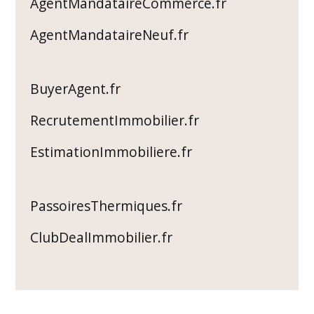
AgentMandataireCommerce.fr
AgentMandataireNeuf.fr
BuyerAgent.fr
RecrutementImmobilier.fr
EstimationImmobiliere.fr
PassoiresThermiques.fr
ClubDealImmobilier.fr