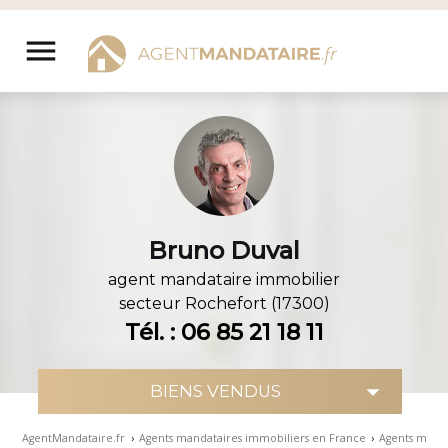
Aller
au
menu
contenu
Bruno Duval
agent mandataire immobilier
secteur
Rochefort (17300)
Tél. : 06 85 21 18 11
AgentMandataire.fr
›
Agents mandataires immobiliers en France
›
Agents manda